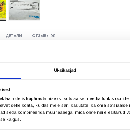
ДЕТАЛИ
ОТЗЫВЫ (0)
 Salmon & Rice 100% – это гипоаллергенный, монопротеиновый,
ных собак с непереносимостью мяса птицы, баранины или друг
орм подходит в качестве диетической еды для чувствительных 
Üksikasjad
сь в качестве единственного животного протеина, благодаря с
от Омега-3 и Омега-6 поддерживают здоровую кожу и блестящую
sised
беспечивает очень хорошее переваривание. Глюкозамин из зел
eklaamide isikupärastamiseks, sotsiaalse meedia funktsioonide 
ок, хрящей и суставов. Инулин стимулирует усваивание жира и 
vet selle kohta, kuidas meie saiti kasutate, ka oma sotsiaalse 
ержит: ГМО, сои, искусственных красителей, ароматических или
ivad seda kombineerida muu teabega, mida olete neile esitanud 
se käigus.
ный лосось (27%); рис (26%); коричневый рис; рисовый протеин;
ир; моно-олигосахариды (природного происхождения); пивные д