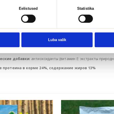
микроэлементы; витамин E.
Eelistused
Statistika
ская композиция
: 24% белка; жир 14%; клетчатка 2%; зола 5,5
0,60%); омега 6 (2,10%).
 кг):
витамин А 20000 МЕ; Витамин D3 1800 МЕ; Витамин Е 200 М
210 мкг; Витамин С 100 мг; Холинхлорид 575 мг; Пантотеновая к
Luba valik
тин 1000 мкг; медь (пентагидрат сульфата меди (II)) 5 мг; цинк 
за (II)) 50 мг; марганец (оксид марганца (II)) 35 мг; йод (йодат 
еские добавки
: антиоксиданты (витамин Е: экстракты природ
 протеина в корме
24%,
содержание жиров
13%