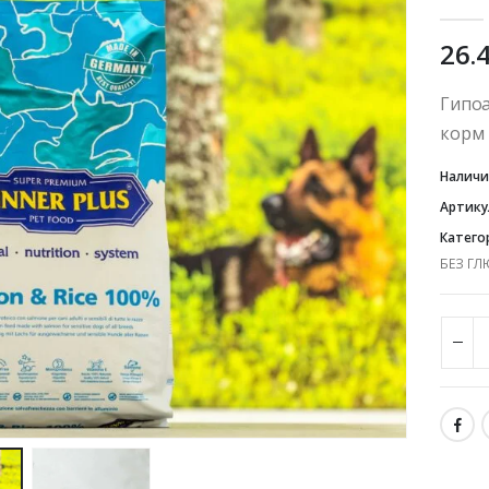
5.00
ou
26.
Гипо
корм
Наличи
Артику
Катего
БЕЗ ГЛ