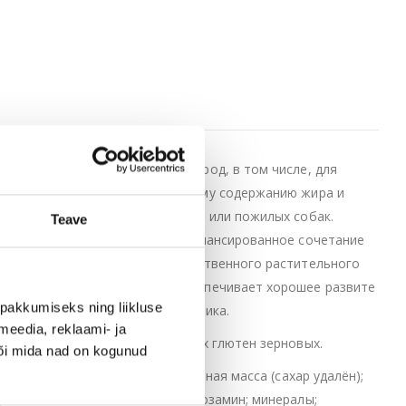
 полноценный корм для всех пород, в том числе, для
ого мяса. Благодаря уменьшенному содержанию жира и
к пище, имеющих избыточный вес или пожилых собак.
Teave
воему высокому качеству, и сбалансированное сочетание
 шерсть. Рис, в качестве единственного растительного
ёных мидий Новой Зеландии обеспечивает хорошее развите
pakkumiseks ning liikluse
поддерживает микрофлору кишечника.
meedia, reklaami- ja
 вкусовых веществ и содержащих глютен зерновых.
või mida nad on kogunud
 животный жир; сушёная свекольная масса (сахар удалён);
рожжи; инулин; хондротин; глюкозамин; минералы;