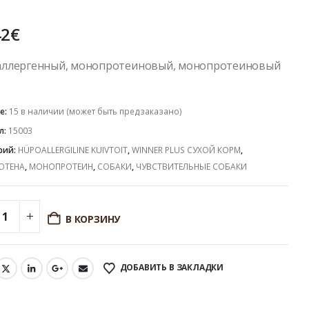
t of 5
42
€
аллергенный, монопротеиновый, монопротеиновый
е:
15 в наличии (может быть предзаказано)
л:
15003
рий:
HÜPOALLERGILINE KUIVTOIT
,
WINNER PLUS СУХОЙ КОРМ
,
ЮТЕНА
,
МОНОПРОТЕИН
,
СОБАКИ
,
ЧУВСТВИТЕЛЬНЫЕ СОБАКИ
В КОРЗИНУ
ДОБАВИТЬ В ЗАКЛАДКИ