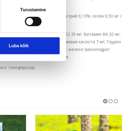
Turustamine
0%; кальций 1%; фосфор 0,80%; натрий 0,13%; селен 0,50 мг /
Е; Витамин В1 15 мг; Витамин В2 20 мг; Витамин В6 20 мг;
ислота 50 мг; Ниацин 50 мг; Фолиевая кислота 7 мг; Таурин
Luba kõik
(моногидрат сульфата цинка) 65 мг; железо (моногидрат
кальция) 1,50 мг; L-карнитин 300 мг.
ного токоферола).