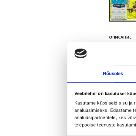
ОПИСАНИЕ
WINNER PLUS
чувствитель
протеина, к
Nõusolek
Лучший лосо
жирных кисл
Veebilehel on kasutusel küp
протеина, о
Kasutame küpsiseid sisu ja r
и силу связ
analüüsimiseks. Edastame tea
Корм не сод
analüüsipartneritele, kes võ
teiepoolse teenuste kasutami
Состав
:
сушё
лососёвый ж