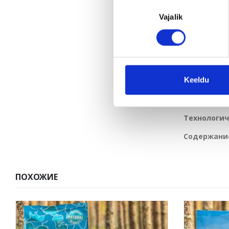
Nõusoleku
витамины и 
Vajalik
valik
Аналитиче
кг; омега-3 (
Добавки (на
Витамин В12 
Keeldu
1000 мг; Био
сульфата желе
Технологич
Содержание
ПОХОЖИЕ