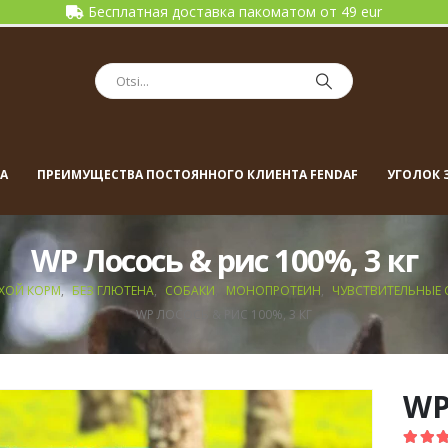
Бесплатная доставка пакоматом от 49 eur
А
ПРЕИМУЩЕСТВА ПОСТОЯННОГО КЛИЕНТА FENDAF
УГОЛОК 
WP Лосось & рис 100%, 3 кг
УХОЙ КОРМ
,
БЕЗ ГЛЮТЕНА
,
СОБАКИ
,
МОНОПРОТЕИН
,
ЧУВСТВИТЕЛЬНЫЕ 
WP ЛОСОСЬ & РИС 100%, 3 КГ
WP