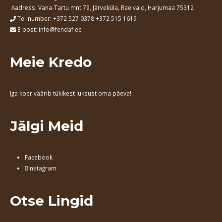
Aadress: Vana-Tartu mnt 79
, Järveküla, Rae vald, Harjumaa 75312
Tel-number:
+372 527 0378
+372 515 1619
E-post:
info@fendaf.ee
Meie Kredo
Iga koer väärib tükikest luksust oma päeva!
Jälgi Meid
Facebook
Instagram
Otse Lingid