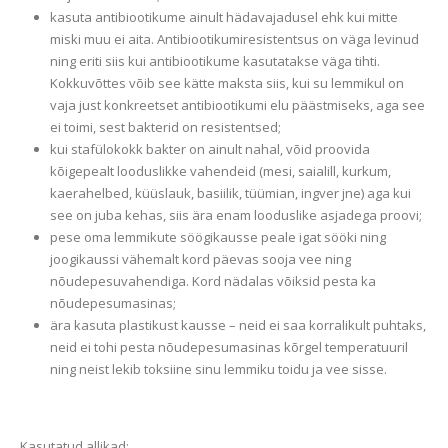
kasuta antibiootikume ainult hädavajadusel ehk kui mitte
miski muu ei aita. Antibiootikumiresistentsus on väga levinud
ning eriti siis kui antibiootikume kasutatakse väga tihti.
Kokkuvõttes võib see kätte maksta siis, kui su lemmikul on
vaja just konkreetset antibiootikumi elu päästmiseks, aga see
ei toimi, sest bakterid on resistentsed;
kui stafülokokk bakter on ainult nahal, võid proovida
kõigepealt looduslikke vahendeid (mesi, saialill, kurkum,
kaerahelbed, küüslauk, basiilik, tüümian, ingver jne) aga kui
see on juba kehas, siis ära enam looduslike asjadega proovi;
pese oma lemmikute söögikausse peale igat sööki ning
joogikaussi vähemalt kord päevas sooja vee ning
nõudepesuvahendiga. Kord nädalas võiksid pesta ka
nõudepesumasinas;
ära kasuta plastikust kausse – neid ei saa korralikult puhtaks,
neid ei tohi pesta nõudepesumasinas kõrgel temperatuuril
ning neist lekib toksiine sinu lemmiku toidu ja vee sisse.
Kasutatud allikad: