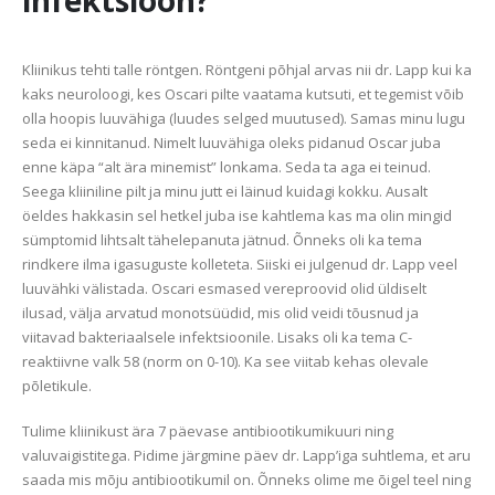
infektsioon?
Kliinikus tehti talle röntgen. Röntgeni põhjal arvas nii dr. Lapp kui ka
kaks neuroloogi, kes Oscari pilte vaatama kutsuti, et tegemist võib
olla hoopis luuvähiga (luudes selged muutused). Samas minu lugu
seda ei kinnitanud. Nimelt luuvähiga oleks pidanud Oscar juba
enne käpa “alt ära minemist” lonkama. Seda ta aga ei teinud.
Seega kliiniline pilt ja minu jutt ei läinud kuidagi kokku. Ausalt
öeldes hakkasin sel hetkel juba ise kahtlema kas ma olin mingid
sümptomid lihtsalt tähelepanuta jätnud. Õnneks oli ka tema
rindkere ilma igasuguste kolleteta. Siiski ei julgenud dr. Lapp veel
luuvähki välistada. Oscari esmased vereproovid olid üldiselt
ilusad, välja arvatud monotsüüdid, mis olid veidi tõusnud ja
viitavad bakteriaalsele infektsioonile. Lisaks oli ka tema C-
reaktiivne valk 58 (norm on 0-10). Ka see viitab kehas olevale
põletikule.
Tulime kliinikust ära 7 päevase antibiootikumikuuri ning
valuvaigistitega. Pidime järgmine päev dr. Lapp’iga suhtlema, et aru
saada mis mõju antibiootikumil on. Õnneks olime me õigel teel ning