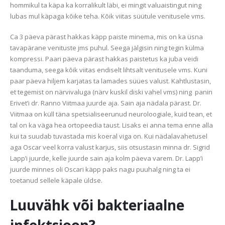
hommikul ta käpa ka korralikult läbi, ei mingit valuaistingut ning
lubas mul käpaga kõike teha. Kõik viitas süütule venitusele vms.
Ca 3 päeva pärast hakkas käpp paiste minema, mis on ka üsna
tavapärane venituste jms puhul. Seega jälgisin ning tegin külma
kompressi. Paari päeva pärast hakkas paistetus ka juba veidi
taanduma, seega kõik viitas endiselt lihtsalt venitusele vms. Kuni
paar päeva hiljem karjatas ta lamades süües valust. Kahtlustasin,
et tegemist on närvivaluga (närv kuskil diski vahel vms) ning panin
Erivet’i dr. Ranno Viitmaa juurde aja. Sain aja nädala pärast. Dr.
Viitmaa on küll täna spetsialiseerunud neuroloogiale, kuid tean, et
tal on ka väga hea ortopeedia taust. Lisaks ei anna tema enne alla
kui ta suudab tuvastada mis koeral viga on. Kui nädalavahetusel
aga Oscar veel korra valust karjus, siis otsustasin minna dr. Sigrid
Lapp’i juurde, kelle juurde sain aja kolm päeva varem. Dr. Lapp’i
juurde minnes oli Oscari käpp paks nagu puuhalg ning ta ei
toetanud sellele käpale üldse.
Luuvähk või bakteriaalne