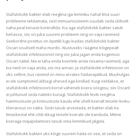
Stafülokokk bakter elab reeglina iga lemmiku nahal ilma suuri
probleeme tekitamata, sest immuunsüsteem suudab seda üldiselt
naha peal kenasti kontrollida. Kui aga stafülokokk bakter satub
kehasse, siis on juba suurem probleem ning on vaja ravimeid.
Seekordne postitus on õpetlik lugu kuidas stafülokokk bakter
Oscari sisuliselt maha murdis. Alustuseks räägime kõigepealt
stafülokokk infektsioonist ning siis juba jagan enda kogemusi
Oscari näitel. Ma ei taha enda koertele anda niisama ravimeid, aga
kui neid on vaja anda, siis ma annan. Ja stafülokokk infektsioon on
üks selline, kus ravimid on minu arvates hädavajalikud. Muuhulgas
ei ole sümptomid üldsegi ühesed ega kindlad. Kuigi öeldakse, et
stafülokokk infektsiooni korral väheneb koera söögiisu, siis Oscaril
ei juhtunud seda näiteks kunagi. Stafülokokk levib reeglina
hammustuste ja kriimustuste kaudu ehk ühelt koeralt teisele leviku
tõenäosus on väike. Siiski tasub arvestada, et bakter elab ka
limaskestal ehk võib ikkagi teisele koerale üle kanduda. Mitme
koeraga majapidamises tasub oma lemmikuid jälgida.
Stafülokokk bakteri üks kõige suurem häda on see, et seda on