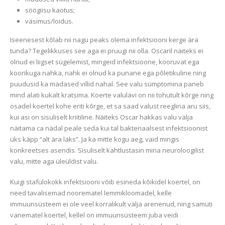
söögiisu kaotus;
väsimus/loidus.
Iseenesest kõlab nii nagu peaks olema infektsiooni kerge ära
tunda? Tegelikkuses see aga ei pruugi nii olla. Oscaril näiteks ei
olnud ei liigset sügelemist, mingeid infektsioone, kooruvat ega
koorikuga nahka, nahk ei olnud ka punane ega põletikuline ning
puudusid ka mädased villid nahal. See valu sümptomina paneb
mind alati kukalt kratsima. Koerte valulävi on nii tohutult kõrge ning
osadel koertel kohe eriti kõrge, et sa saad valust reeglina aru siis,
kui asi on sisuliselt kriitiline. Näiteks Oscar hakkas valu välja
näitama ca nädal peale seda kui tal bakteriaalsest infektsioonist
üks käpp “alt ära läks”. Ja ka mitte kogu aeg, vaid mingis
konkreetses asendis. Sisuliselt kahtlustasin mina neuroloogilist
valu, mitte aga üleüldist valu.
Kuigi stafülokokk infektsiooni võib esineda kõikidel koertel, on
need tavalisemad noorematel lemmikloomadel, kelle
immuunsüsteem ei ole veel korralikult välja arenenud, ning samuti
vanematel koertel, kellel on immuunsüsteem juba veidi