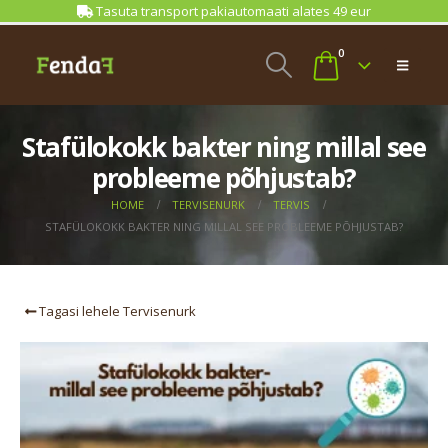
Tasuta transport pakiautomaati alates 49 eur
0
Stafülokokk bakter ning millal see
probleeme põhjustab?
HOME
TERVISENURK
TERVIS
STAFÜLOKOKK BAKTER NING MILLAL SEE PROBLEEME PÕHJUSTAB?
Tagasi lehele Tervisenurk