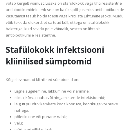
võtab kergelt võimust. Lisaks on stafülokokk väga tihti resistentne
antibiootikumidele ehk see on ka üks põhjus miks antibiootikumide
kasutamist tasub hoida tõesti väga kriitiliste juhtumite jaoks. Muidu
võib tekkida olukord, et sa tead küll, et tegu on stafülokokk
bakteriga, kuid ravida pole võimalik, sest ta on lihtsalt
antibiootikumile resistentne.
Stafülokokk infektsiooni
kliinilised sümptomid
Kõige levinumad kliinilised sümptomid on:
Liigne sügelemine, lakkumine või närimine;
silma, kõrva, naha või hingamisteede infektsioonid;
laiguti puuduv karvkate koos kooruva, koorikuga või niiske
nahaga;
põletikuline või punane nahk;
valu;
mädased villid nahal;