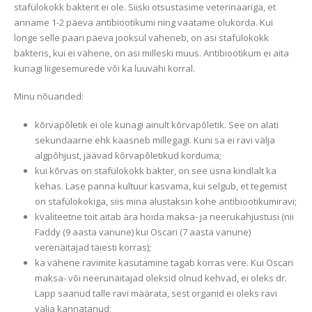
stafülokokk bakterit ei ole. Siiski otsustasime veterinaariga, et
anname 1-2 päeva antibiootikumi ning vaatame olukorda. Kui
longe selle paari päeva jooksul väheneb, on asi stafülokokk
bakteris, kui ei vähene, on asi milleski muus. Antibiootikum ei aita
kunagi liigesemurede või ka luuvähi korral.
Minu nõuanded:
kõrvapõletik ei ole kunagi ainult kõrvapõletik. See on alati
sekundaarne ehk kaasneb millegagi. Kuni sa ei ravi välja
algpõhjust, jäävad kõrvapõletikud korduma;
kui kõrvas on stafülokokk bakter, on see üsna kindlalt ka
kehas. Lase panna kultuur kasvama, kui selgub, et tegemist
on stafülokokiga, siis mina alustaksin kohe antibiootikumiravi;
kvaliteetne toit aitab ära hoida maksa- ja neerukahjustusi (nii
Faddy (9 aasta vanune) kui Oscari (7 aasta vanune)
verenäitajad täiesti korras);
ka vähene ravimite kasutamine tagab korras vere. Kui Oscari
maksa- või neerunäitajad oleksid olnud kehvad, ei oleks dr.
Lapp saanud talle ravi määrata, sest organid ei oleks ravi
välja kannatanud;