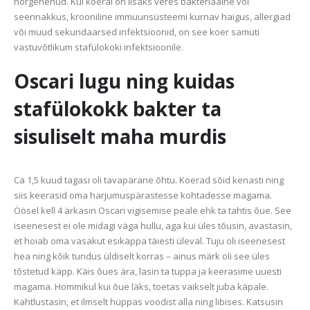
nõrgenenud. Kui koeral on lisaks veres bakteriaalne või
seennakkus, krooniline immuunsüsteemi kurnav haigus, allergiad
või muud sekundaarsed infektsioonid, on see koer samuti
vastuvõtlikum stafülokoki infektsioonile.
Oscari lugu ning kuidas
stafülokokk bakter ta
sisuliselt maha murdis
Ca 1,5 kuud tagasi oli tavapärane õhtu. Koerad sõid kenasti ning
siis keerasid oma harjumuspärastesse kohtadesse magama.
Öösel kell 4 ärkasin Oscari vigisemise peale ehk ta tahtis õue. See
iseenesest ei ole midagi väga hullu, aga kui üles tõusin, avastasin,
et hoiab oma vasakut esikäppa täiesti üleval. Tuju oli iseenesest
hea ning kõik tundus üldiselt korras – ainus märk oli see üles
tõstetud käpp. Käis õues ära, lasin ta tuppa ja keerasime uuesti
magama. Hommikul kui õue läks, toetas vaikselt juba käpale.
Kahtlustasin, et ilmselt hüppas voodist alla ning libises. Katsusin