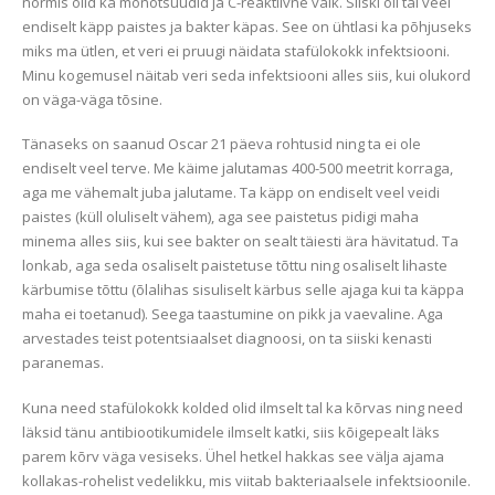
normis olid ka monotsüüdid ja C-reaktiivne valk. Siiski oli tal veel
endiselt käpp paistes ja bakter käpas. See on ühtlasi ka põhjuseks
miks ma ütlen, et veri ei pruugi näidata stafülokokk infektsiooni.
Minu kogemusel näitab veri seda infektsiooni alles siis, kui olukord
on väga-väga tõsine.
Tänaseks on saanud Oscar 21 päeva rohtusid ning ta ei ole
endiselt veel terve. Me käime jalutamas 400-500 meetrit korraga,
aga me vähemalt juba jalutame. Ta käpp on endiselt veel veidi
paistes (küll oluliselt vähem), aga see paistetus pidigi maha
minema alles siis, kui see bakter on sealt täiesti ära hävitatud. Ta
lonkab, aga seda osaliselt paistetuse tõttu ning osaliselt lihaste
kärbumise tõttu (õlalihas sisuliselt kärbus selle ajaga kui ta käppa
maha ei toetanud). Seega taastumine on pikk ja vaevaline. Aga
arvestades teist potentsiaalset diagnoosi, on ta siiski kenasti
paranemas.
Kuna need stafülokokk kolded olid ilmselt tal ka kõrvas ning need
läksid tänu antibiootikumidele ilmselt katki, siis kõigepealt läks
parem kõrv väga vesiseks. Ühel hetkel hakkas see välja ajama
kollakas-rohelist vedelikku, mis viitab bakteriaalsele infektsioonile.