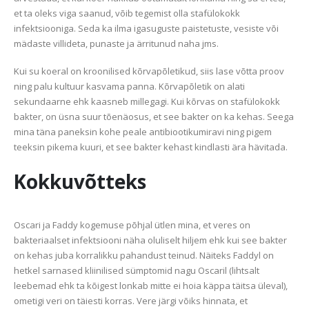
et ta oleks viga saanud, võib tegemist olla stafülokokk
infektsiooniga. Seda ka ilma igasuguste paistetuste, vesiste või
mädaste villideta, punaste ja ärritunud naha jms.
Kui su koeral on kroonilised kõrvapõletikud, siis lase võtta proov
ning palu kultuur kasvama panna. Kõrvapõletik on alati
sekundaarne ehk kaasneb millegagi. Kui kõrvas on stafülokokk
bakter, on üsna suur tõenäosus, et see bakter on ka kehas. Seega
mina täna paneksin kohe peale antibiootikumiravi ning pigem
teeksin pikema kuuri, et see bakter kehast kindlasti ära hävitada.
Kokkuvõtteks
Oscari ja Faddy kogemuse põhjal ütlen mina, et veres on
bakteriaalset infektsiooni näha oluliselt hiljem ehk kui see bakter
on kehas juba korralikku pahandust teinud. Näiteks Faddyl on
hetkel sarnased kliinilised sümptomid nagu Oscaril (lihtsalt
leebemad ehk ta kõigest lonkab mitte ei hoia käppa täitsa üleval),
ometigi veri on täiesti korras. Vere järgi võiks hinnata, et