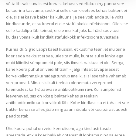
võtta lihtsalt suvalisest kohast kehast vedelikku ning panna see
kultuurina kasvama, sest kui selles konkreetses kohas bakterit ei
ole, siis ei kasva bakter ka kultuuris. Ja see võib anda sulle võlts
kindlustunde, et su koeral ei ole stafülokokk infektsiooni. Olles ise
selle kadalipu läbi teinud, ei ole mul kahjuks ka häid soovitusi
kuidas võimalikult kindlalt stafülokokk infektsiooni tuvastada.
Kui ma dr. Sigrid Lapp’i käest küsisin, et kust ma tean, et mu teine
koer seda nakkust ei saa, ütles ta mulle, kuni ta sul ei lonka ega
muid kliinilisi sümptomeid pole, siis ilmselt nakkust ei ole. Seega,
kahe koera puhul on veidi lihtsam – jälgi lihtsalt tavapärasest
kõrvalkallet ning kui midagi tundub imelik, siis lase teha vähemalt
vereproovid. Mina isiklikult teeksin olenemata vereproovi
tulemustest ka 1-2 päevase antibiootikumi ravi. Kui sümptomid
leevenevad, siis on ikkagi bakter kehas ja teeksin
antibiootikumikuuri korralikult läbi. Kohe kindlasti sa ei taha, et see
bakter kehasse alles jääb ning paari nädala või kuu pärast uuesti
pead tõstab.
Ühe koera puhul on veidi keerulisem, aga kindlasti tasub
arvestada, et kui koer hakkab ootamatult lonkama ning sa ei tea,