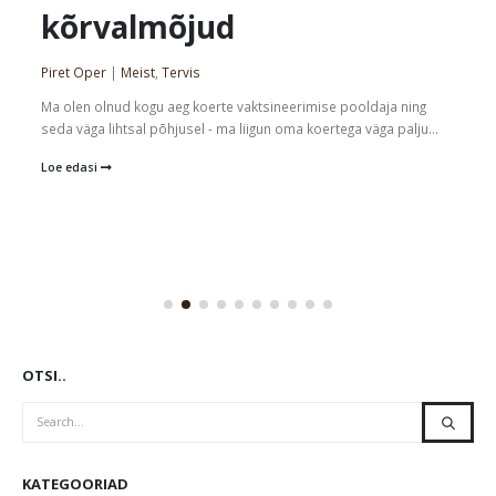
kõrvalmõjud
Piret Oper
|
Meist
,
Tervis
Ma olen olnud kogu aeg koerte vaktsineerimise pooldaja ning
seda väga lihtsal põhjusel - ma liigun oma koertega väga palju...
Loe edasi
OTSI..
KATEGOORIAD