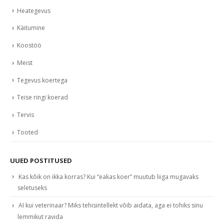
Heategevus
Käitumine
Koostöö
Meist
Tegevus koertega
Teise ringi koerad
Tervis
Tooted
UUED POSTITUSED
Kas kõik on ikka korras? Kui “eakas koer” muutub liiga mugavaks
seletuseks
AI kui veterinaar? Miks tehisintellekt võib aidata, aga ei tohiks sinu
lemmikut ravida