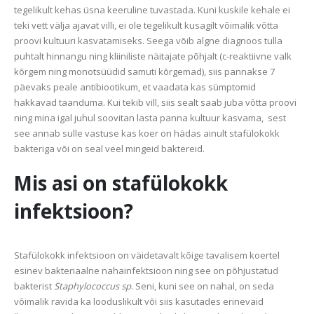
tegelikult kehas üsna keeruline tuvastada. Kuni kuskile kehale ei
teki vett välja ajavat villi, ei ole tegelikult kusagilt võimalik võtta
proovi kultuuri kasvatamiseks. Seega võib algne diagnoos tulla
puhtalt hinnangu ning kliiniliste näitajate põhjalt (c-reaktiivne valk
kõrgem ning monotsüüdid samuti kõrgemad), siis pannakse 7
päevaks peale antibiootikum, et vaadata kas sümptomid
hakkavad taanduma. Kui tekib vill, siis sealt saab juba võtta proovi
ning mina igal juhul soovitan lasta panna kultuur kasvama, sest
see annab sulle vastuse kas koer on hädas ainult stafülokokk
bakteriga või on seal veel mingeid baktereid.
Mis asi on stafülokokk
infektsioon?
Stafülokokk infektsioon on väidetavalt kõige tavalisem koertel
esinev bakteriaalne nahainfektsioon ning see on põhjustatud
bakterist
Staphylococcus sp
. Seni, kuni see on nahal, on seda
võimalik ravida ka looduslikult või siis kasutades erinevaid