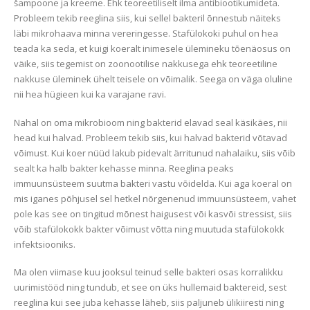
šampoone ja kreeme. Ehk teoreetiliselt ilma antibiootikumideta.
Probleem tekib reeglina siis, kui sellel bakteril õnnestub näiteks
läbi mikrohaava minna vereringesse. Stafülokoki puhul on hea
teada ka seda, et kuigi koeralt inimesele ülemineku tõenäosus on
väike, siis tegemist on zoonootilise nakkusega ehk teoreetiline
nakkuse üleminek ühelt teisele on võimalik. Seega on väga oluline
nii hea hügieen kui ka varajane ravi.
Nahal on oma mikrobioom ning bakterid elavad seal käsikäes, nii
head kui halvad. Probleem tekib siis, kui halvad bakterid võtavad
võimust. Kui koer nüüd lakub pidevalt ärritunud nahalaiku, siis võib
sealt ka halb bakter kehasse minna. Reeglina peaks
immuunsüsteem suutma bakteri vastu võidelda. Kui aga koeral on
mis iganes põhjusel sel hetkel nõrgenenud immuunsüsteem, vahet
pole kas see on tingitud mõnest haigusest või kasvõi stressist, siis
võib stafülokokk bakter võimust võtta ning muutuda stafülokokk
infektsiooniks.
Ma olen viimase kuu jooksul teinud selle bakteri osas korralikku
uurimistööd ning tundub, et see on üks hullemaid baktereid, sest
reeglina kui see juba kehasse läheb, siis paljuneb ülikiiresti ning