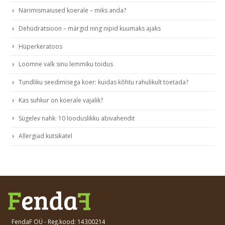
Närimismaiused koerale – miks anda?
Dehüdratsioon – märgid ning nipid kuumaks ajaks
Hüperkeratoos
Loomne valk sinu lemmiku toidus
Tundliku seedimisega koer: kuidas kõhtu rahulikult toetada?
Kas suhkur on koerale vajalik?
Sügelev nahk: 10 looduslikku abivahendit
Allergiad kutsikatel
FendaF OÜ - Reg.kood:
14300214