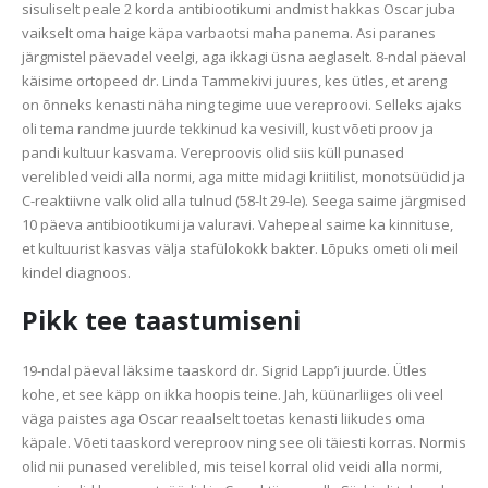
sisuliselt peale 2 korda antibiootikumi andmist hakkas Oscar juba
vaikselt oma haige käpa varbaotsi maha panema. Asi paranes
järgmistel päevadel veelgi, aga ikkagi üsna aeglaselt. 8-ndal päeval
käisime ortopeed dr. Linda Tammekivi juures, kes ütles, et areng
on õnneks kenasti näha ning tegime uue vereproovi. Selleks ajaks
oli tema randme juurde tekkinud ka vesivill, kust võeti proov ja
pandi kultuur kasvama. Vereproovis olid siis küll punased
verelibled veidi alla normi, aga mitte midagi kriitilist, monotsüüdid ja
C-reaktiivne valk olid alla tulnud (58-lt 29-le). Seega saime järgmised
10 päeva antibiootikumi ja valuravi. Vahepeal saime ka kinnituse,
et kultuurist kasvas välja stafülokokk bakter. Lõpuks ometi oli meil
kindel diagnoos.
Pikk tee taastumiseni
19-ndal päeval läksime taaskord dr. Sigrid Lapp’i juurde. Ütles
kohe, et see käpp on ikka hoopis teine. Jah, küünarliiges oli veel
väga paistes aga Oscar reaalselt toetas kenasti liikudes oma
käpale. Võeti taaskord vereproov ning see oli täiesti korras. Normis
olid nii punased verelibled, mis teisel korral olid veidi alla normi,